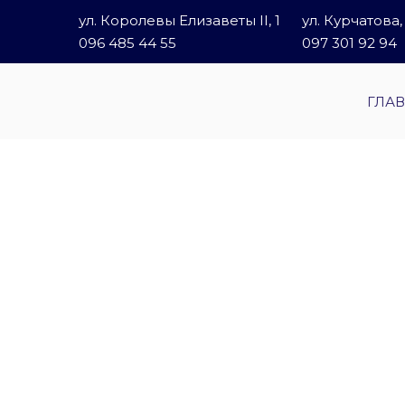
ул. Королевы Елизаветы ІІ, 1
ул. Курчатова,
096 485 44 55
097 301 92 94
ГЛА