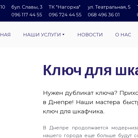
 10
бул. Славы, 3
ТК "Нагорка"
ул. Театральная, 5
096 117 44 55
096 724 44 55
068 496 36 01
ВНАЯ
НАШИ УСЛУГИ
НОВОСТИ
О НАС
Ключ для ш
Нужен дубликат ключа? Приход
в Днепре! Наши мастера быстр
ключ для шкафчика.
В Днепре продолжается модерниза
нашего города еще больше будут со