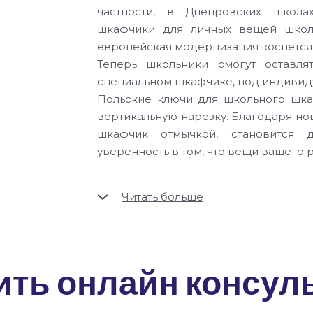
частности, в Днепровских школа
шкафчики для личных вещей школь
европейская модернизация коснется 
Теперь школьники смогут оставл
специальном шкафчике, под индивид
Польские ключи для школьного шк
вертикальную нарезку. Благодаря но
шкафчик отмычкой, становится 
уверенность в том, что вещи вашего 
Читать больше
Шкафчики оснащены специфичес
столкнулись с проблемой изготов
ячейкам, потому что не было спец
ить онлайн консул
ключей. Наша компания заказала 
ключей и теперь ключ для шкафчика 
На данный момент в городе изгото