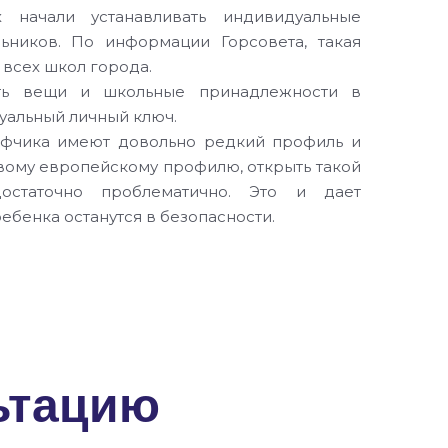
х начали устанавливать индивидуальные
ников. По информации Горсовета, такая
всех школ города.
ять вещи и школьные принадлежности в
уальный личный ключ.
афчика имеют довольно редкий профиль и
вому европейскому профилю, открыть такой
достаточно проблематично. Это и дает
ребенка останутся в безопасности.
кими замками и родители школьников
ления дубликатов ключей к персональным
иальных заготовок для изготовления этих
ьтацию
специальные заготовки для изготовления
можно изготовить в наших мастерских.
вить ключи для школьного шкафчика можно