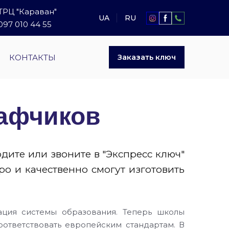
ТРЦ "Караван"
UA
RU
097 010 44 55
КОНТАКТЫ
Заказать ключ
кафчиков
ите или звоните в "Экспресс ключ"
о и качественно смогут изготовить
ция системы образования. Теперь школы
ответствовать европейским стандартам. В